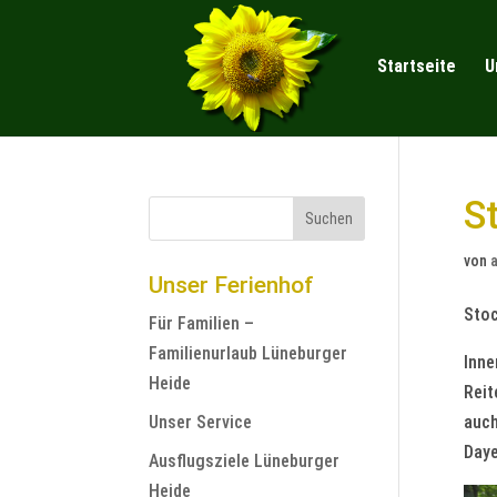
Startseite
U
S
von
Unser Ferienhof
Sto
Für Familien –
Familienurlaub Lüneburger
Inne
Heide
Reit
Unser Service
auch
Daye
Ausflugsziele Lüneburger
Heide